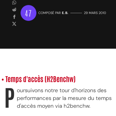
47
COMPOSÉ PAR
E. B.
—————
29 MARS 2010
• Temps d'accès (H2Benchw)
P
oursuivons notre tour d'horizons des
performances par la mesure du temps
d'accès moyen via h2benchw.