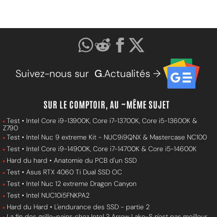
Suivez-nous sur
G
.Actualités →
SUR LE COMPTOIR, AU ~MÊME SUJET
Test • Intel Core i9-13900K, Core i7-13700K, Core i5-13600K &
Z790
Test • Intel Nuc 9 extreme Kit - NUC9i9QNX & Mastercase NC100
Test • Intel Core i9-14900K, Core i7-14700K & Core i5-14600K
Hard du hard • Anatomie du PCB d'un SSD
Test • Asus RTX 4060 Ti Dual SSD OC
Test • Intel Nuc 12 extreme Dragon Canyon
Test • Intel NUC10i5FNKPA2
Hard du Hard • L'endurance des SSD - partie 2
La fin des grille-pains chez Intel ? Arrow Lake-S n'est pas meilleur