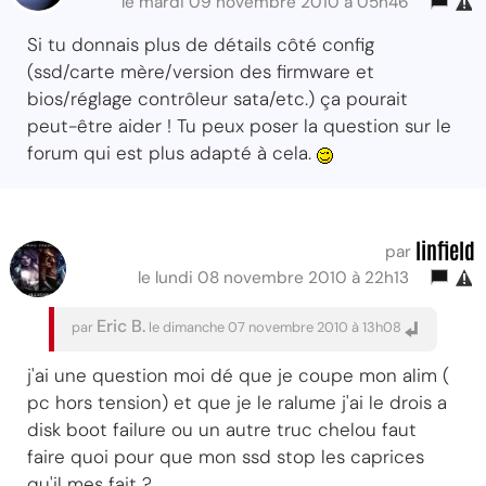
le mardi 09 novembre 2010 à 05h46
Si tu donnais plus de détails côté config
(ssd/carte mère/version des firmware et
bios/réglage contrôleur sata/etc.) ça pourait
peut-être aider ! Tu peux poser la question sur le
forum qui est plus adapté à cela.
linfield
par
le lundi 08 novembre 2010 à 22h13
Eric B.
par
le dimanche 07 novembre 2010 à 13h08
j'ai une question moi dé que je coupe mon alim (
pc hors tension) et que je le ralume j'ai le drois a
disk boot failure ou un autre truc chelou faut
faire quoi pour que mon ssd stop les caprices
qu'il mes fait ?