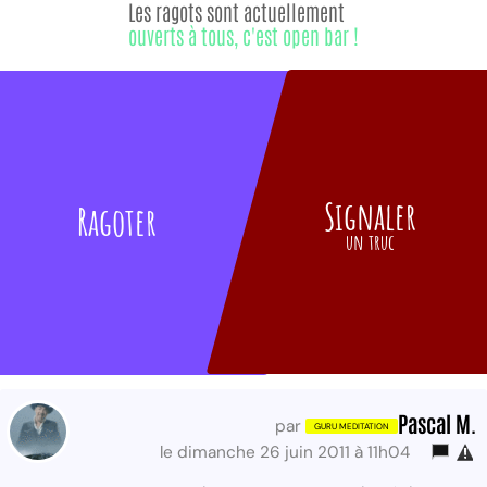
Les ragots sont actuellement
ouverts à tous, c'est open bar !
Signaler
Ragoter
un truc
Pascal M.
par
le dimanche 26 juin 2011 à 11h04