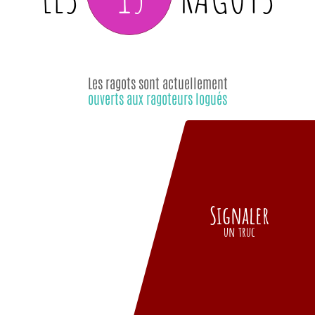
Les ragots sont actuellement
ouverts aux ragoteurs logués
Signaler
un truc