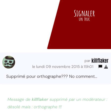
Signaler
un truc
killflaker
par
le lundi 09 novembre 2015 à 15h01
Supprimé pour orthographe??? No comment...
Message de
killflaker
supprimé par un modérateur :
désolé mais : orthographe !!!