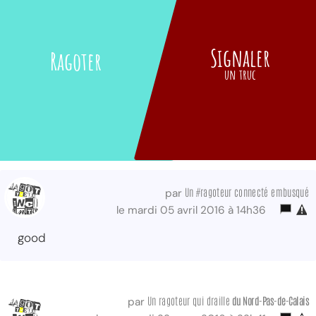
Signaler
Ragoter
un truc
Un #ragoteur connecté embusqué
par
le mardi 05 avril 2016 à 14h36
good
Un ragoteur qui draille
du Nord-Pas-de-Calais
par