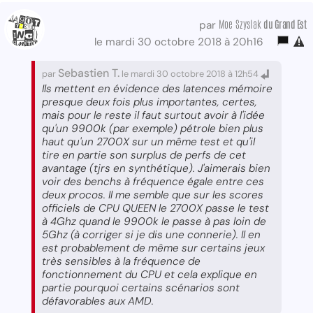
Moe Szyslak
du Grand Est
par
le mardi 30 octobre 2018 à 20h16
Sebastien T.
par
le mardi 30 octobre 2018 à 12h54
Ils mettent en évidence des latences mémoire
presque deux fois plus importantes, certes,
mais pour le reste il faut surtout avoir à l'idée
qu'un 9900k (par exemple) pétrole bien plus
haut qu'un 2700X sur un même test et qu'il
tire en partie son surplus de perfs de cet
avantage (tjrs en synthétique). J'aimerais bien
voir des benchs à fréquence égale entre ces
deux procos. Il me semble que sur les scores
officiels de CPU QUEEN le 2700X passe le test
à 4Ghz quand le 9900k le passe à pas loin de
5Ghz (à corriger si je dis une connerie). Il en
est probablement de même sur certains jeux
très sensibles à la fréquence de
fonctionnement du CPU et cela explique en
partie pourquoi certains scénarios sont
défavorables aux AMD.