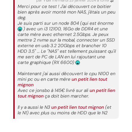
par
le mardi 23 janvier 2024 à 15h19
Merci pour ce test ! J'ai découvert ce boitier
bien après avoir monté mon NAS, j'étais un peu
deg.
Je suis parti sur un node 804 (qui est énorme
) avec un i3 12100, 16Go de DDR4 et une
carte mère avec ethernet 2.5Gbps. Je peux
mettre 2 nvme sur la mobal, connecter un SSD
externe en usb 3.2 20Gbps et brancher 10
HDD 3.5" ... Le "NAS" est tellement puissant qu'il
me sert de PC de LAN en lui rajoutant une
carte graphique (RX 6600)
Maintenant j'ai aussi découvert le cpu N100 en
mini pc ou en carte mère
un petit lien tout
mignon
Avec ce jonsbo à 145€ livré sur ali
un petit lien
tout mignon
ça doit bien marcher.
Il y a aussi le N3
un petit lien tout mignon
(et
le N1) avec plus ou moins de HDD que le N2